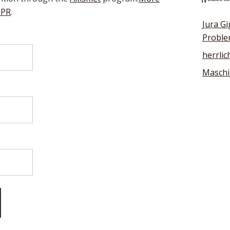
DPR
.
Jura G
Proble
herrlic
Maschi