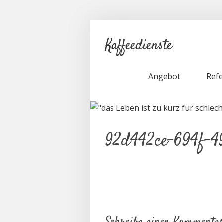
Kaffeedienste
Angebot
Ref
92d442ce-694f-4