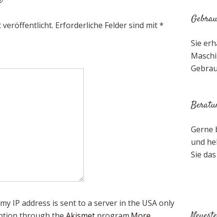
r
Gebrau
veröffentlicht.
Erforderliche Felder sind mit
*
Sie erh
Maschi
Gebrau
Beratu
Gerne 
und hel
Sie das
my IP address is sent to a server in the USA only
Neueste
ntion through the
Akismet
program.
More