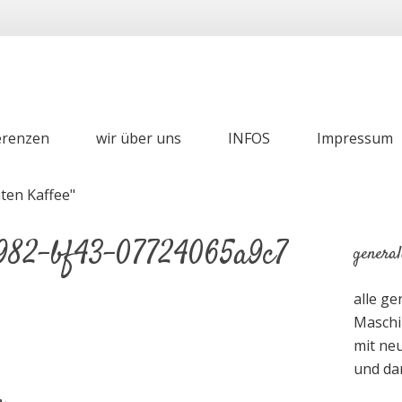
erenzen
wir über uns
INFOS
Impressum
982-bf43-07724065a9c7
general
alle g
Maschin
mit neu
und dan